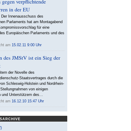
 gegen verpflichtende
rren in der EU
. Der Innenausschuss des
hen Parlaments hat am Montagabend
Kompromissvorschlag für eine
e des Europäischen Parlaments und des
icht am
15.02.11 9:00 Uhr
n des JMStV ist ein Sieg der
t
tern der Novelle des
ienschutz-Staatsvertrages durch die
on Schleswig-Holstein und Nordrhein-
 Stellungnahmen von einigen
rn und Unterstützern des…
icht am
16.12.10 15:47 Uhr
SARCHIVE
2)