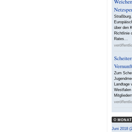
Weichen
Netzspe
Straßburg
Europäisc
über den 
Richtlini
Rates…
veröffentl
Scheiter
Vernunf
Zum Schei
Jugendmed
Landtage v
Westfalen
Mitgliede
veröffentl
MONAT
Juni 2018 (