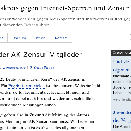
tskreis gegen Internet-Sperren und Zensur
nsur wendet sich gegen Netz-Sperren und Internetzensur und ge
u dienenden Infrastruktur.
n!
Über uns
Presse
Kontakt
der AK Zensur Mitglieder
PRESS
Und sie 
0 Kommentare
|
0 TrackBacks
eigenen
Nachdem d
h 22 Leute vom „harten Kern“ des AK Zensur in
ende letz
. Ein
Ergebnis von vielen
ist, dass unsere Webseite bald
Jugendmed
ir werden sie für Kommentare, Kurzmeldungen und
haben, si
n - und dabei auch hin und wieder unterschiedliche
veröffentl
erschiedliche Meinungen haben.
Jugendsc
e geben also in Zukunft die Meinung des Autors
die Ver
sens-Meinung im AK Zensur sein muss. Wir bestehen
anisationen, da ist es abseits des allgemeinen
Der Arbeit