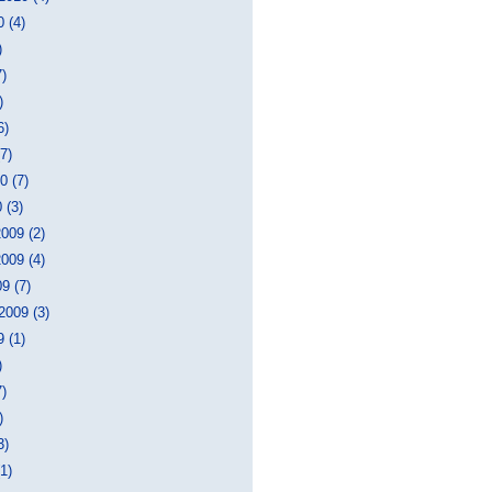
 (4)
)
7)
)
6)
7)
0 (7)
 (3)
009 (2)
009 (4)
9 (7)
2009 (3)
 (1)
)
7)
)
3)
1)