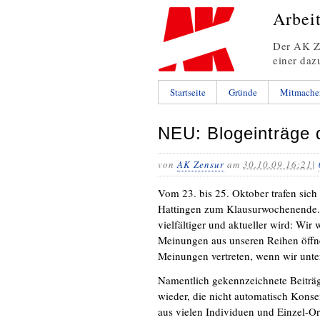
Arbei
Der AK Ze
einer daz
Startseite
Gründe
Mitmache
NEU: Blogeinträge 
von
AK Zensur
am
30.10.09 16:21
|
Vom 23. bis 25. Oktober trafen sic
Hattingen zum Klausurwochenende
vielfältiger und aktueller wird: W
Meinungen aus unseren Reihen öffne
Meinungen vertreten, wenn wir unt
Namentlich gekennzeichnete Beiträg
wieder, die nicht automatisch Kon
aus vielen Individuen und Einzel-Org