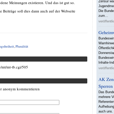
Zensur war
dene Meinungen existieren. Und das ist gut so.
Jugendmed
 Beiträge soll dies dann auch auf der Webseite
Die Bunde
zum…
veröffentl
Geheimv
Bundeswir
Warnhinwe
gsfreiheit
,
Pluralität
Öffentlich
Donnersta
Bundeswirt
Inhalte-In
/mt/mt-tb.cgi/505
veröffentl
AK Zens
Sperren 
er anonym kommentieren
Das Bunde
mehrere V
Referente
Aufhebung
auch uns.