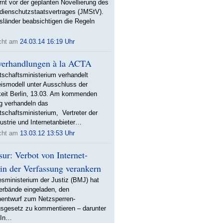
nt vor der geplanten Novellierung des
ienschutzstaatsvertrages (JMStV).
sländer beabsichtigen die Regeln
icht am
24.03.14 16:19 Uhr
erhandlungen à la ACTA
tschaftsministerium verhandelt
ismodell unter Ausschluss der
keit Berlin, 13.03. Am kommenden
g verhandeln das
schaftsministerium, Vertreter der
dustrie und Internetanbieter…
icht am
13.03.12 13:53 Uhr
ur: Verbot von Internet-
in der Verfassung verankern
sministerium der Justiz (BMJ) hat
erbände eingeladen, den
nentwurf zum Netzsperren-
sgesetz zu kommentieren – darunter
 In…