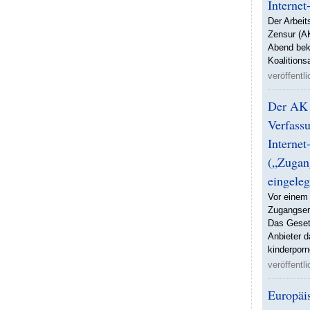
Interne
Der Arbeit
Zensur (A
Abend bek
Koalitio
veröffentl
Der AK 
Verfass
Internet
(„Zugan
eingeleg
Vor einem 
Zugangser
Das Gesetz
Anbieter d
kinderporn
veröffentl
Europäis