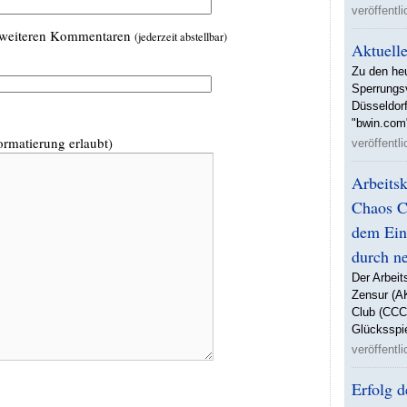
veröffentl
i weiteren Kommentaren
(jederzeit abstellbar)
Aktuell
Zu den he
Sperrungs
Düsseldorf
"bwin.com
rmatierung erlaubt)
veröffentl
Arbeitsk
Chaos C
dem Ein
durch ne
Der Arbeit
Zensur (A
Club (CCC
Glücksspie
veröffentl
Erfolg d