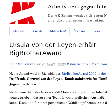
Arbeitskreis gegen Int
Der AK Zensur wendet sich gegen Ne
einer dazu dienenden Infrastruktur.
Startseite
Gründe
Mitmachen!
Über uns
Presse
Ursula von der Leyen erhält
BigBrotherAward
von
Alvar Freude
am
16.10.09 18:20
|
0 Kommentare
|
0 TrackBa
Heute Abend wird in Bielefeld der
BigBrotherAward 2009 in der 
Dr. Ursula Gertrud von der Leyen, Bundesministerin für Famil
Jugend
, verliehen.
Sie hat innerhalb der letzten zwölf Monate ein System zur Inhalts
vorangetrieben, das zu einer Technik von orwellschen Ausmaße
kann. Dazu und für ihren persönlichen Wahlkampf benutzte sie d