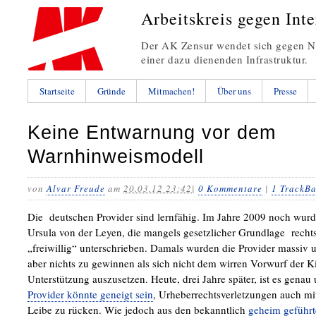
Arbeitskreis gegen Int
Der AK Zensur wendet sich gegen Ne
einer dazu dienenden Infrastruktur.
Startseite
Gründe
Mitmachen!
Über uns
Presse
Keine Entwarnung vor dem
Warnhinweismodell
von
Alvar Freude
am
20.03.12 23:42
|
0 Kommentare
|
1 TrackB
Die deutschen Provider sind lernfähig. Im Jahre 2009 noch wurd
Ursula von der Leyen, die mangels gesetzlicher Grundlage recht
„freiwillig“ unterschrieben. Damals wurden die Provider massiv u
aber nichts zu gewinnen als sich nicht dem wirren Vorwurf der K
Unterstützung auszusetzen. Heute, drei Jahre später, ist es gena
Provider könnte geneigt sein
, Urheberrechtsverletzungen auch m
Leibe zu rücken
. Wie jedoch aus den bekanntlich
geheim geführ