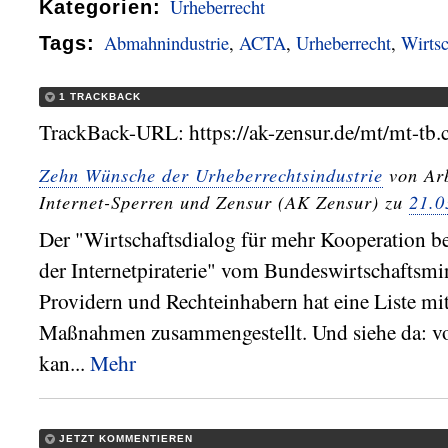
Urheberrecht
Kategorien
:
Abmahnindustrie
,
ACTA
,
Urheberrecht
,
Wirtsc
Tags
:
1 TRACKBACK
TrackBack-URL: https://ak-zensur.de/mt/mt-tb.
Zehn Wünsche der Urheberrechtsindustrie
von Arb
Internet-Sperren und Zensur (AK Zensur) zu
21.0
Der "Wirtschaftsdialog für mehr Kooperation 
der Internetpiraterie" vom Bundeswirtschaftsmin
Providern und Rechteinhabern hat eine Liste m
Maßnahmen zusammengestellt. Und siehe da: 
kan...
Mehr
JETZT KOMMENTIEREN