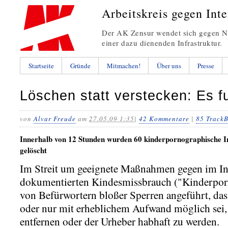
Arbeitskreis gegen Int
Der AK Zensur wendet sich gegen Ne
einer dazu dienenden Infrastruktur.
Startseite
Gründe
Mitmachen!
Über uns
Presse
Löschen statt verstecken: Es fu
von
Alvar Freude
am
27.05.09 1:35
|
42 Kommentare
|
85 Track
Innerhalb von 12 Stunden wurden 60 kinderpornographische I
gelöscht
Im Streit um geeignete Maßnahmen gegen im In
dokumentierten Kindesmissbrauch ("Kinderpor
von Befürwortern bloßer Sperren angeführt, dass
oder nur mit erheblichem Aufwand möglich sei, 
entfernen oder der Urheber habhaft zu werden.