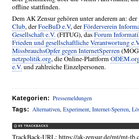
offline stattfinden.
Dem AK Zensur gehören unter anderem an: der
Club
, der
FoeBuD e.V
, der
Förderverein Inform
Gesellschaft e.V.
(FITUG), das
Forum Informati
Frieden und gesellschaftliche Verantwortung e.V
MissbrauchsOpfer gegen InternetSperren
(MOGI
netzpolitik.org
, die Online-Plattform
ODEM.or
e.V.
und zahlreiche Einzelpersonen.
Pressemeldungen
Kategorien
:
Alternativen
,
Experiment
,
Internet-Sperren
,
Lö
Tags
:
85 TRACKBACKS
TrackBack-URL: https://ak-zensur.de/mt/mt-tb.